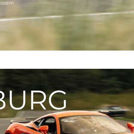
essern
BURG