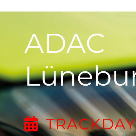
ADAC
Lünebu
TRACKDAY