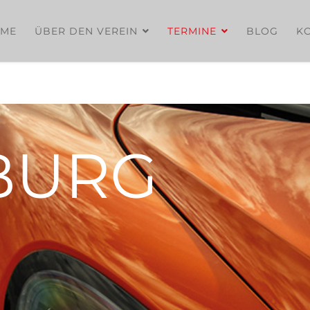
ME
ÜBER DEN VEREIN
TERMINE
BLOG
K
BURG