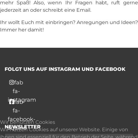
mehr Spaß! Also, wenn Ihr Fragen habt, ruft gerne
jederzeit an oder schreibt eine Email.
Ihr wollt Euch mit einbringen? Anregungen und Ideen?
Immer her damit!
FOLGT UNS AUF INSTAGRAM UND FACEBOOK
fab
fa-
instagram
fab
fa-
facebook-
Wir benutzen Cookies
NEWSLETTER
square
Wir nutzen Cookies auf unserer Website. Einige von
ihnen sind essenziell für den Betrieb der Seite, während