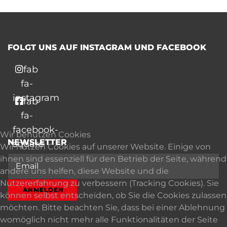
FOLGT UNS AUF INSTAGRAM UND FACEBOOK
fab
fa-
instagram
fab
fa-
facebook-
Wir benutzen Cookies
NEWSLETTER
square
Wir nutzen Cookies auf unserer Website. Einige von
ihnen sind essenziell für den Betrieb der Seite, während
andere uns helfen, diese Website und die
Nutzererfahrung zu verbessern (Tracking Cookies). Sie
ANMELDEN
können selbst entscheiden, ob Sie die Cookies zulassen
möchten. Bitte beachten Sie, dass bei einer Ablehnung
womöglich nicht mehr alle Funktionalitäten der Seite